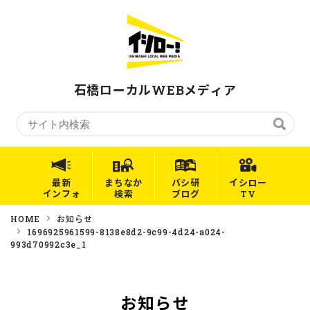
石橋ローカルWEBメディア
最新
まちなか
バシ研
イシロー
インフォ
検索
ブログ
TV
HOME
お知らせ
1696925961599-8138e8d2-9c99-4d24-a024-
993d70992c3e_1
お知らせ