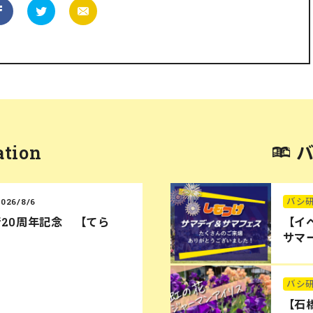
ation
バシ
2026/8/6
20周年記念 【てら
【イ
サマー
バシ
【石