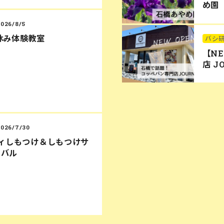
め園
2026/8/5
休み体験教室
バシ
【N
店 J
2026/7/30
ディしもつけ＆しもつけサ
ィバル