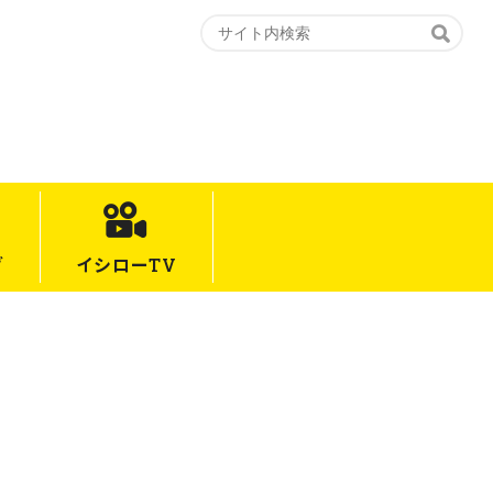
グ
イシロー
TV