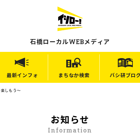
石橋ローカルWEBメディア
最新
インフォ
まちなか
検索
バシ研
ブロ
を楽しもう～
お知らせ
Information