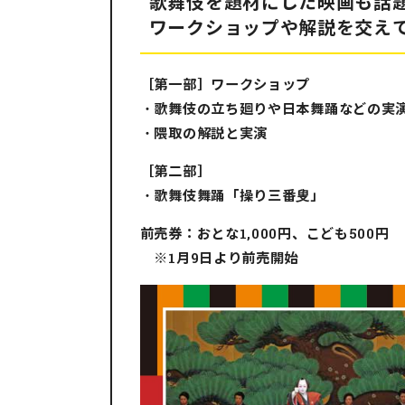
歌舞伎を題材にした映画も話題
ワークショップや解説を交え
［第一部］ワークショップ
・歌舞伎の立ち廻りや日本舞踊などの実
・隈取の解説と実演
［第二部］
・歌舞伎舞踊「操り三番叟」
前売券：おとな1,000円、こども500円
※1月9日より前売開始