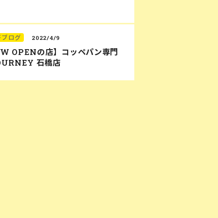
研ブログ
2022/4/9
EW OPENの店】コッペパン専門
OURNEY 石橋店