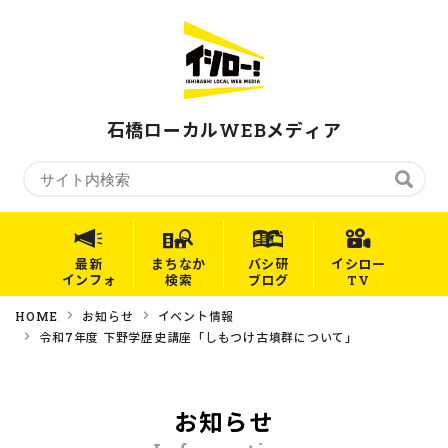
石橋ローカルWEBメディア
最新
まちなか
バシ研
イシロー
インフォ
検索
ブログ
TV
HOME
お知らせ
イベント情報
令和7年度 下野学歴史講座「しもつけ古墳群について」
お知らせ