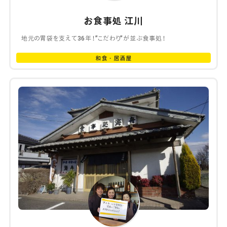
お食事処 江川
地元の胃袋を支えて36年！”こだわり”が並ぶ食事処！
和食・居酒屋