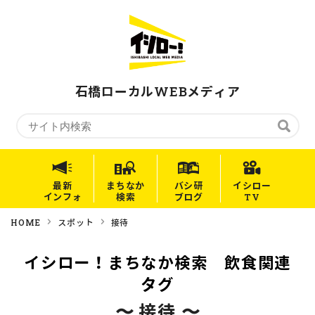
石橋ローカルWEBメディア
最新
まちなか
バシ研
イシロー
インフォ
検索
ブログ
TV
HOME
スポット
接待
イシロー！まちなか検索 飲食関連
タグ
〜 接待 〜