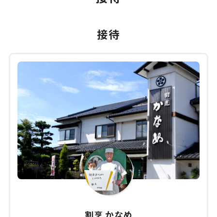
接待
割烹 かなめ