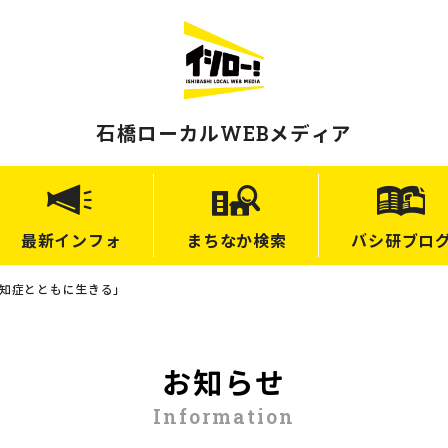
石橋ローカルWEBメディア
最新
インフォ
まちなか
検索
バシ研
ブロ
知症とともに生きる」
お知らせ
Information