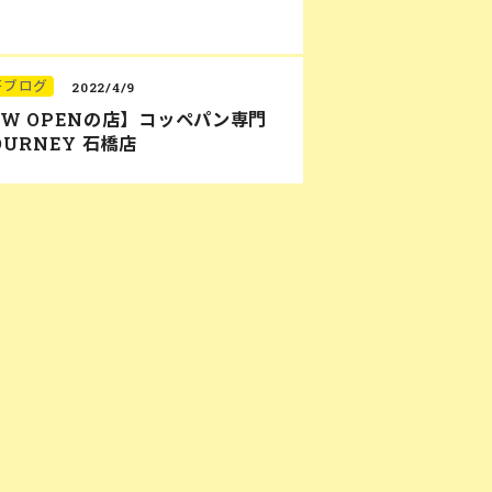
研ブログ
2022/4/9
EW OPENの店】コッペパン専門
OURNEY 石橋店