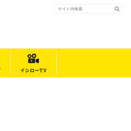
グ
イシロー
TV