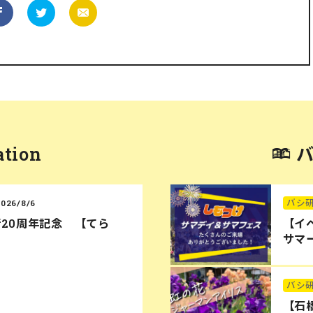
ation
バシ
2026/8/6
20周年記念 【てら
【イ
サマー
バシ
【石