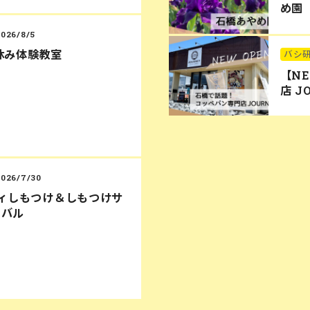
め園
2026/8/5
休み体験教室
バシ
【N
店 J
2026/7/30
ディしもつけ＆しもつけサ
ィバル