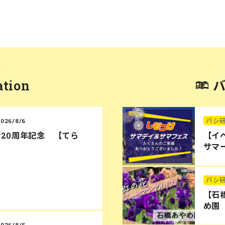
ation
バシ
2026/8/6
20周年記念 【てら
【イ
サマー
バシ
【石
め園
2026/8/5