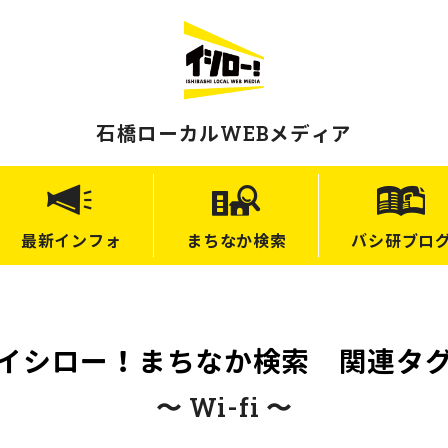
石橋ローカルWEBメディア
最新
インフォ
まちなか
検索
バシ研
ブロ
イシロー！まちなか検索 関連タ
〜 Wi-fi 〜