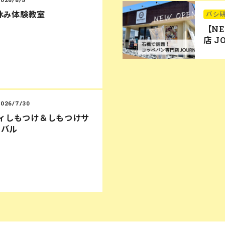
休み体験教室
バシ
【N
店 J
2026/7/30
ディしもつけ＆しもつけサ
ィバル