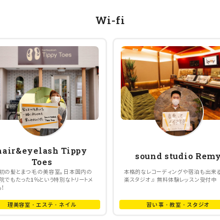
Wi-fi
hair&eyelash Tippy
sound studio Rem
Toes
初の髪とまつ毛の美容室。日本国内の
本格的なレコーディングや宿泊も出来
院でもたった1％という特別なトリートメ
楽スタジオ♫ 無料体験レッスン受付中
も！
理美容室・エステ・ネイル
習い事・教室・スタジオ