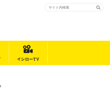
グ
イシロー
TV
グ