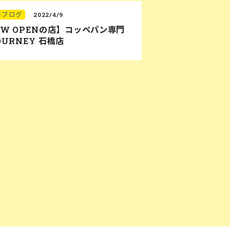
研ブログ
2022/4/9
EW OPENの店】コッペパン専門
OURNEY 石橋店