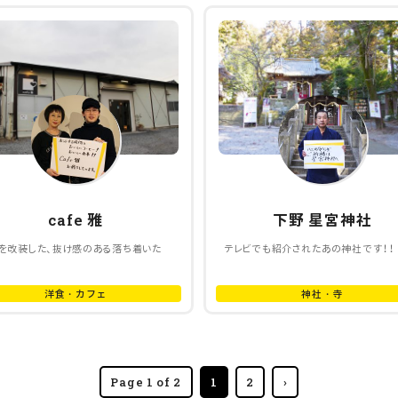
cafe 雅
下野 星宮神社
を改装した、抜け感のある落ち着いた
テレビでも紹介されたあの神社です！！
e
洋食・カフェ
神社・寺
Page 1 of 2
1
2
›