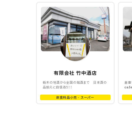
有限会社 竹中酒店
栃木の地酒から全国の銘酒まで 日本酒の
倉庫
品揃えに自信あり！！
caf
飲食料品小売・スーパー