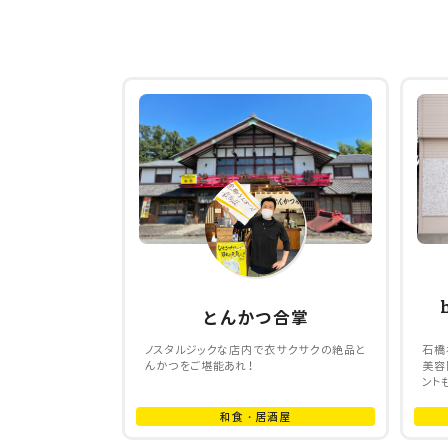
とんかつ合掌
ノスタルジックな店内で衣サクサクの絶品と
石橋
んかつをご堪能あれ！
美容
ント
和食・居酒屋