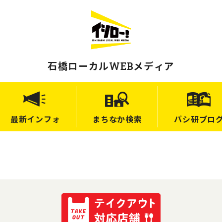
石橋ローカルWEBメディア
最新
インフォ
まちなか
検索
バシ研
ブロ