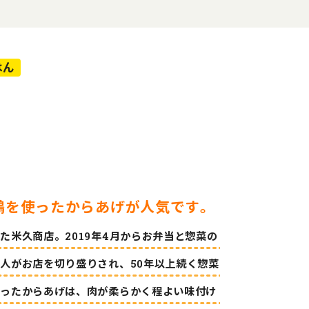
はん
鶏を使ったからあげが人気です。
米久商店。2019年4月からお弁当と惣菜の
人がお店を切り盛りされ、50年以上続く惣菜
使ったからあげは、肉が柔らかく程よい味付け