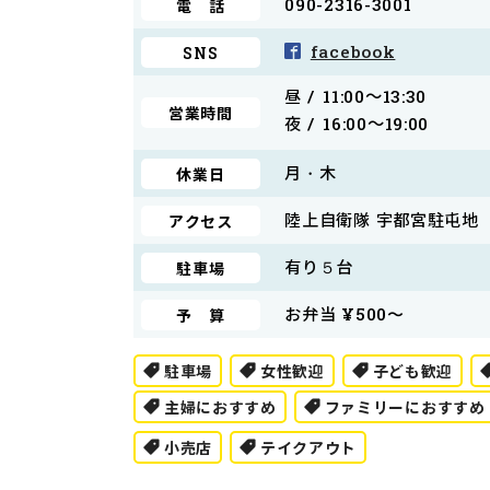
090-2316-3001
電 話
facebook
SNS
昼 /
11:00～13:30
営業時間
夜 /
16:00～19:00
月・木
休業日
陸上自衛隊 宇都宮駐屯地
アクセス
有り５台
駐車場
お弁当 ¥500〜
予 算
駐車場
女性歓迎
子ども歓迎
主婦におすすめ
ファミリーにおすすめ
小売店
テイクアウト