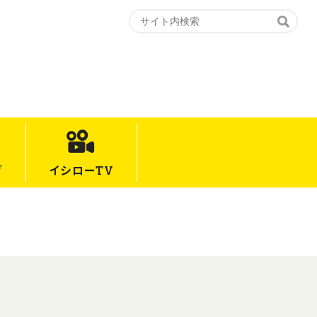
グ
イシロー
TV