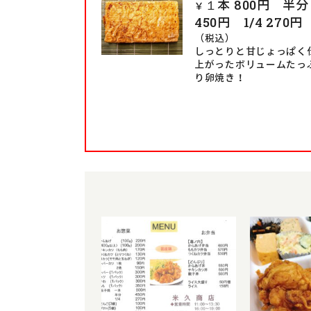
１本 800円 半分
￥
450円 1/4 270円
（税込）
しっとりと甘じょっぱく
上がったボリュームたっ
り卵焼き！