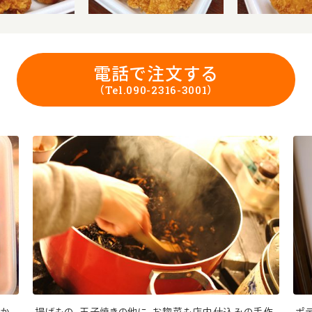
電話で注文する
（Tel.090-2316-3001）
ほか
揚げもの、玉子焼きの他に、お惣菜も店内仕込みの手作
ポ