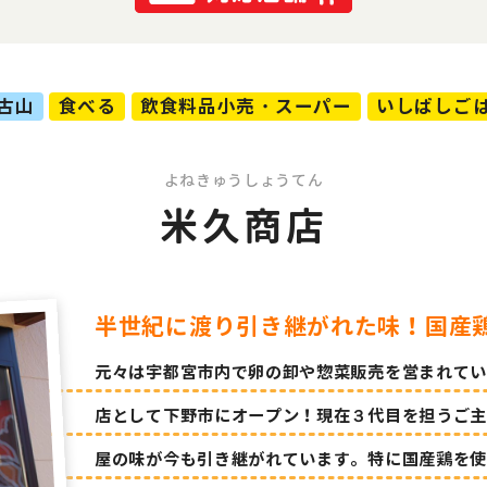
古山
食べる
飲食料品小売・スーパー
いしばしご
よねきゅうしょうてん
米久商店
半世紀に渡り引き継がれた味！国産
元々は宇都宮市内で卵の卸や惣菜販売を営まれていた
店として下野市にオープン！現在３代目を担うご主
屋の味が今も引き継がれています。特に国産鶏を