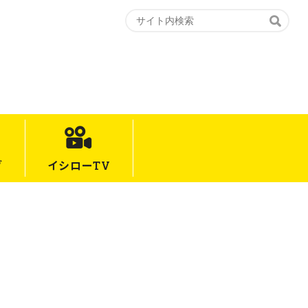
グ
イシロー
TV