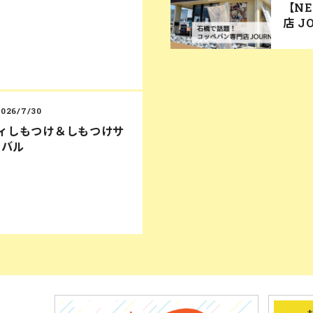
【N
店 J
2026/7/30
ディしもつけ＆しもつけサ
ィバル