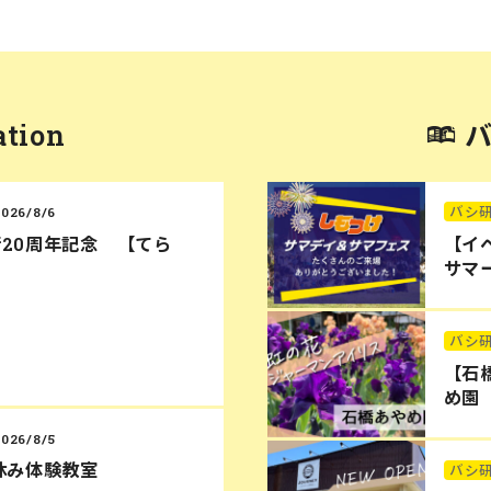
ation
バシ
2026/8/6
20周年記念 【てら
【イ
サマー
バシ
【石
め園
2026/8/5
休み体験教室
バシ