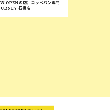
EW OPENの店】コッペパン専門
OURNEY 石橋店