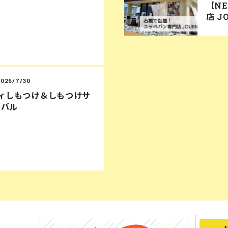
【N
店 J
2026/7/30
ディしもつけ＆しもつけサ
ィバル