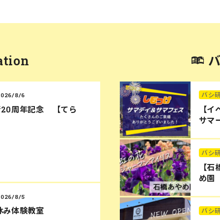
ation
バシ
2026/8/6
20周年記念 【てら
【イ
サマー
バシ
【石
め園
2026/8/5
休み体験教室
バシ