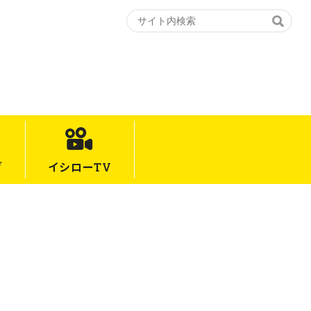
グ
イシロー
TV