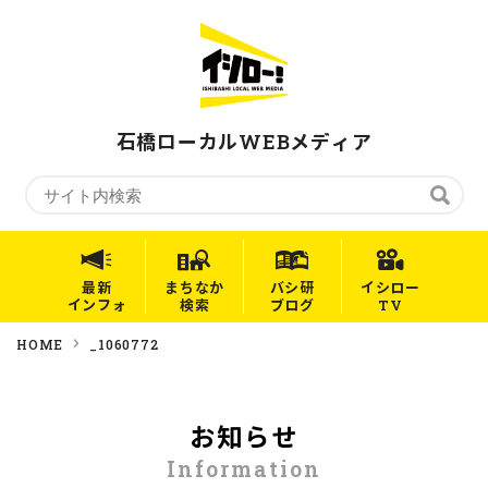
石橋ローカルWEBメディア
最新
まちなか
バシ研
イシロー
インフォ
検索
ブログ
TV
HOME
_1060772
お知らせ
Information