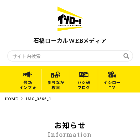
石橋ローカルWEBメディア
最新
まちなか
バシ研
イシロー
インフォ
検索
ブログ
TV
HOME
IMG_3566_1
お知らせ
Information