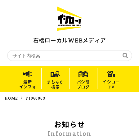
石橋ローカルWEBメディア
最新
まちなか
バシ研
イシロー
インフォ
検索
ブログ
TV
HOME
P1060063
お知らせ
Information