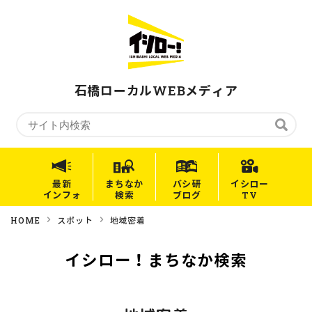
石橋ローカルWEBメディア
最新
まちなか
バシ研
イシロー
インフォ
検索
ブログ
TV
HOME
スポット
地域密着
イシロー！まちなか検索