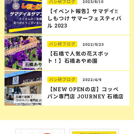
バシ研ブログ
2023/8/10
【イベント報告】サマデイ‼︎
しもつけ サマーフェスティバ
ル 2023
バシ研ブログ
2022/5/23
【石橋で人気の花スポッ
ト！】石橋あやめ園
バシ研ブログ
2022/4/9
【NEW OPENの店】コッペ
パン専門店 JOURNEY 石橋店