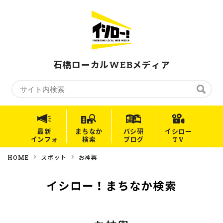
石橋ローカルWEBメディア
最新
まちなか
バシ研
イシロー
インフォ
検索
ブログ
TV
HOME
スポット
お神輿
イシロー！まちなか検索