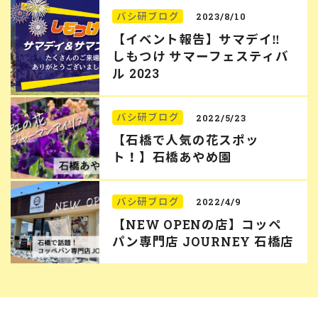
バシ研ブログ
2023/8/10
【イベント報告】サマデイ‼︎
しもつけ サマーフェスティバ
ル 2023
バシ研ブログ
2022/5/23
【石橋で人気の花スポッ
ト！】石橋あやめ園
バシ研ブログ
2022/4/9
【NEW OPENの店】コッペ
パン専門店 JOURNEY 石橋店