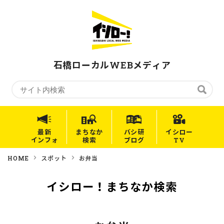
石橋ローカルWEBメディア
最新
まちなか
バシ研
イシロー
インフォ
検索
ブログ
TV
HOME
スポット
お弁当
イシロー！まちなか検索