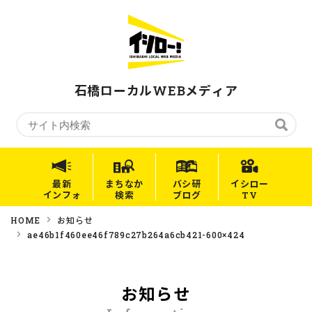
石橋ローカルWEBメディア
最新
まちなか
バシ研
イシロー
インフォ
検索
ブログ
TV
HOME
お知らせ
ae46b1f460ee46f789c27b264a6cb421-600×424
お知らせ