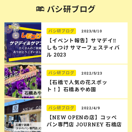
バシ研ブログ
バシ研ブログ
2023/8/10
【イベント報告】サマデイ‼︎
しもつけ サマーフェスティバ
ル 2023
バシ研ブログ
2022/5/23
【石橋で人気の花スポッ
ト！】石橋あやめ園
バシ研ブログ
2022/4/9
【NEW OPENの店】コッペ
パン専門店 JOURNEY 石橋店