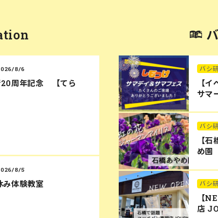
ation
バシ
2026/8/6
20周年記念 【てら
【イ
サマー
バシ
【石
め園
2026/8/5
休み体験教室
バシ
【N
店 J