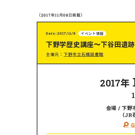
（2017年11月08日掲載）
Date::2017/11/8
イベント情報
下野学歴史講座〜下谷田遺跡
主催元：
下野市立石橋図書館
2017年
会場 / 下
（JR