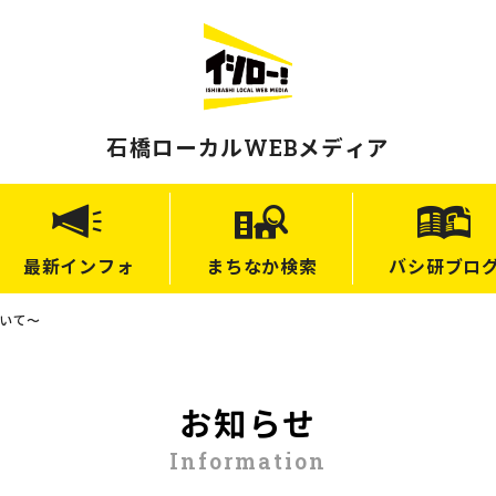
石橋ローカルWEBメディア
最新
インフォ
まちなか
検索
バシ研
ブロ
いて〜
お知らせ
Information