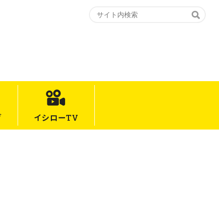
グ
イシロー
TV