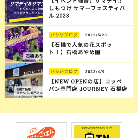
【イベント報告】サマデイ‼︎
しもつけ サマーフェスティバ
ル 2023
バシ研ブログ
2022/5/23
【石橋で人気の花スポッ
ト！】石橋あやめ園
バシ研ブログ
2022/4/9
【NEW OPENの店】コッペ
パン専門店 JOURNEY 石橋店