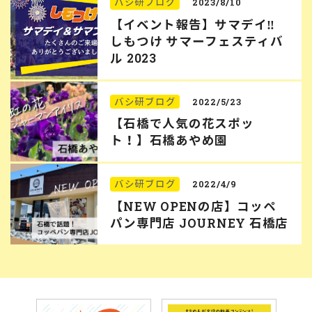
バシ研ブログ
2023/8/10
【イベント報告】サマデイ‼︎
しもつけ サマーフェスティバ
ル 2023
バシ研ブログ
2022/5/23
【石橋で人気の花スポッ
ト！】石橋あやめ園
バシ研ブログ
2022/4/9
【NEW OPENの店】コッペ
パン専門店 JOURNEY 石橋店