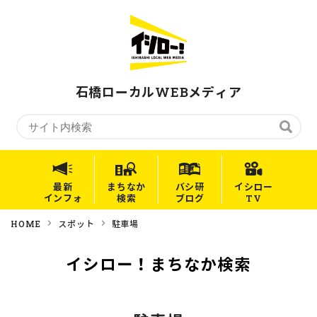
石橋ローカルWEBメディア
最新
まちなか
バシ研
イシロー
インフォ
検索
ブログ
TV
HOME
スポット
駐車場
イシロー！まちなか検索