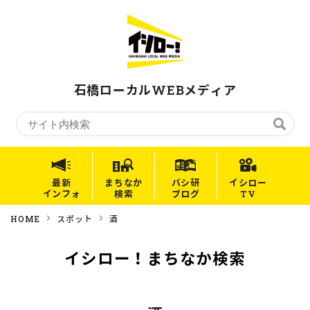
石橋ローカルWEBメディア
最新
まちなか
バシ研
イシロー
インフォ
検索
ブログ
TV
HOME
スポット
酒
イシロー！まちなか検索