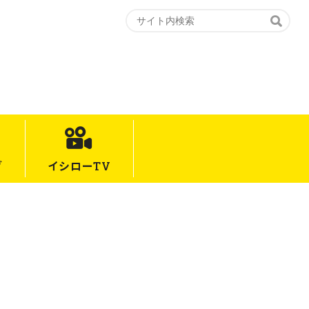
グ
イシロー
TV