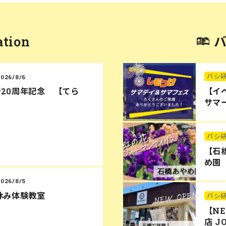
ation
バシ
2026/8/6
20周年記念 【てら
【イ
サマー
バシ
【石
め園
2026/8/5
休み体験教室
バシ
【N
店 J