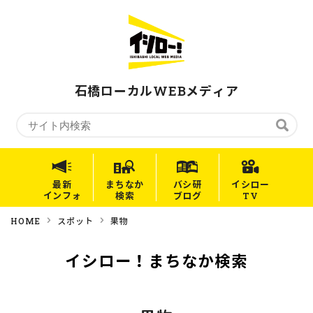
石橋ローカルWEBメディア
最新
まちなか
バシ研
イシロー
インフォ
検索
ブログ
TV
HOME
スポット
果物
イシロー！まちなか検索