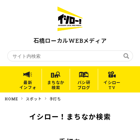
石橋ローカルWEBメディア
最新
まちなか
バシ研
イシロー
インフォ
検索
ブログ
TV
HOME
スポット
手打ち
イシロー！まちなか検索