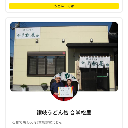
うどん・そば
讃岐うどん処 合掌松屋
石橋で味わえる！本格讃岐うどん