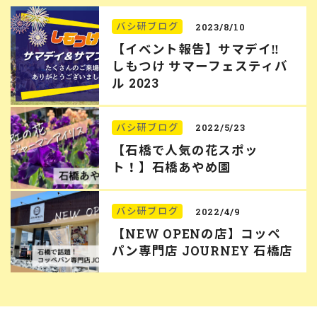
バシ研ブログ
2023/8/10
【イベント報告】サマデイ‼︎
しもつけ サマーフェスティバ
ル 2023
バシ研ブログ
2022/5/23
【石橋で人気の花スポッ
ト！】石橋あやめ園
バシ研ブログ
2022/4/9
【NEW OPENの店】コッペ
パン専門店 JOURNEY 石橋店