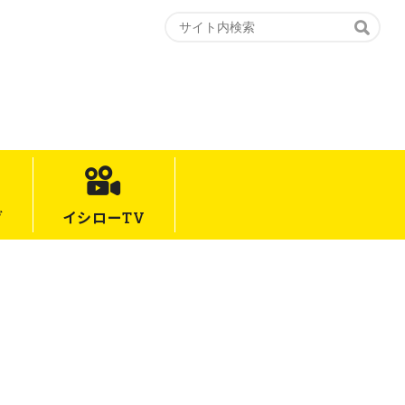
グ
イシロー
TV