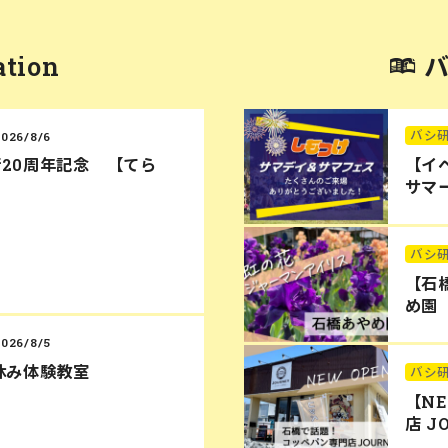
ation
バシ
2026/8/6
20周年記念 【てら
【イ
サマー
バシ
【石
め園
2026/8/5
休み体験教室
バシ
【N
店 J