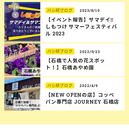
バシ研ブログ
2023/8/10
【イベント報告】サマデイ‼︎
しもつけ サマーフェスティバ
ル 2023
バシ研ブログ
2022/5/23
【石橋で人気の花スポッ
ト！】石橋あやめ園
バシ研ブログ
2022/4/9
【NEW OPENの店】コッペ
パン専門店 JOURNEY 石橋店