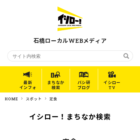
石橋ローカルWEBメディア
最新
まちなか
バシ研
イシロー
インフォ
検索
ブログ
TV
HOME
スポット
定食
イシロー！まちなか検索