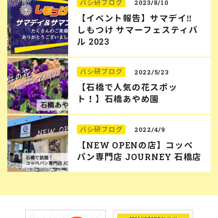
バシ研ブログ
2023/8/10
【イベント報告】サマデイ‼︎
しもつけ サマーフェスティバ
ル 2023
バシ研ブログ
2022/5/23
【石橋で人気の花スポッ
ト！】石橋あやめ園
バシ研ブログ
2022/4/9
【NEW OPENの店】コッペ
パン専門店 JOURNEY 石橋店