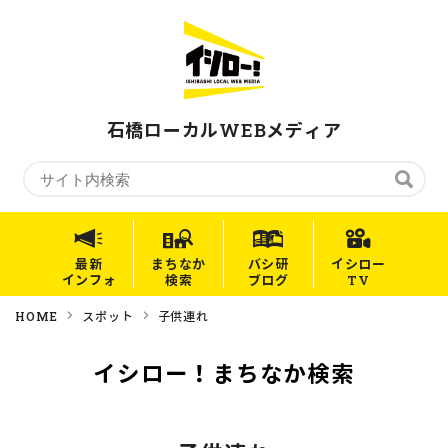
石橋ローカルWEBメディア
最新
まちなか
バシ研
イシロー
インフォ
検索
ブログ
TV
HOME
スポット
子供連れ
イシロー！まちなか検索