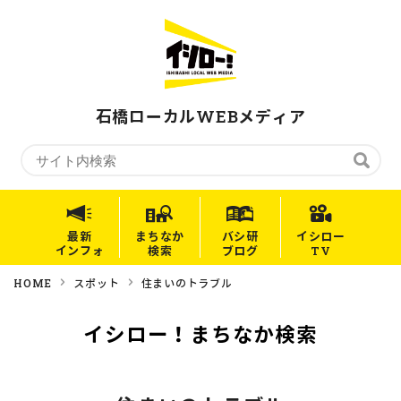
石橋ローカルWEBメディア
最新
まちなか
バシ研
イシロー
インフォ
検索
ブログ
TV
HOME
スポット
住まいのトラブル
イシロー！まちなか検索