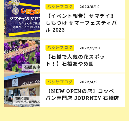
バシ研ブログ
2023/8/10
【イベント報告】サマデイ‼︎
しもつけ サマーフェスティバ
ル 2023
バシ研ブログ
2022/5/23
【石橋で人気の花スポッ
ト！】石橋あやめ園
バシ研ブログ
2022/4/9
【NEW OPENの店】コッペ
パン専門店 JOURNEY 石橋店