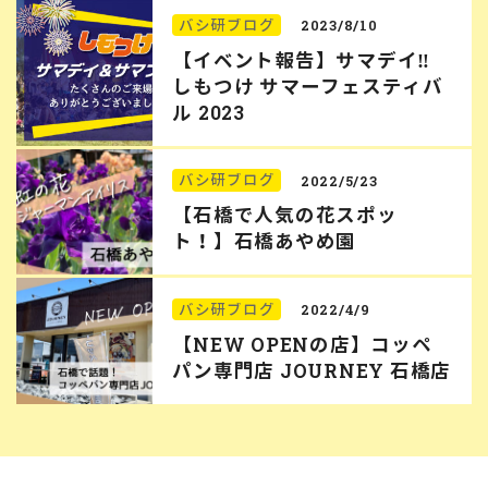
バシ研ブログ
2023/8/10
【イベント報告】サマデイ‼︎
しもつけ サマーフェスティバ
ル 2023
バシ研ブログ
2022/5/23
【石橋で人気の花スポッ
ト！】石橋あやめ園
バシ研ブログ
2022/4/9
【NEW OPENの店】コッペ
パン専門店 JOURNEY 石橋店