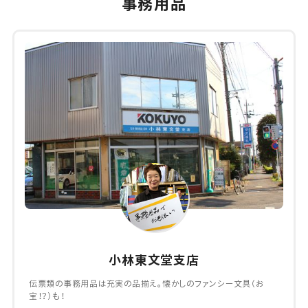
事務用品
小林東文堂支店
伝票類の事務用品は充実の品揃え。懐かしのファンシー文具（お
宝！？）も！