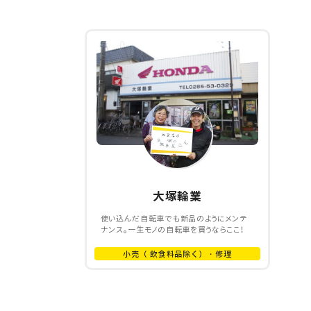
大塚輪業
使い込んだ自転車でも新品のようにメンテ
ナンス。一生モノの自転車を買うならここ！
小売（ 飲食料品除く）・修理