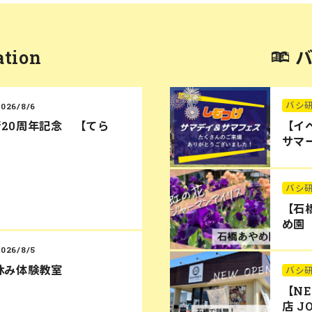
ation
バシ
2026/8/6
20周年記念 【てら
【イ
サマー
バシ
【石
め園
2026/8/5
休み体験教室
バシ
【N
店 J