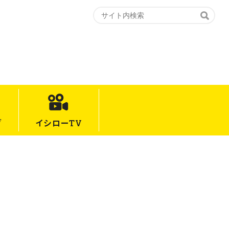
グ
イシロー
TV