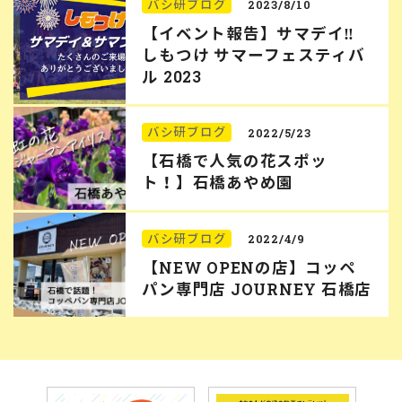
バシ研ブログ
2023/8/10
【イベント報告】サマデイ‼︎
しもつけ サマーフェスティバ
ル 2023
バシ研ブログ
2022/5/23
【石橋で人気の花スポッ
ト！】石橋あやめ園
バシ研ブログ
2022/4/9
【NEW OPENの店】コッペ
パン専門店 JOURNEY 石橋店