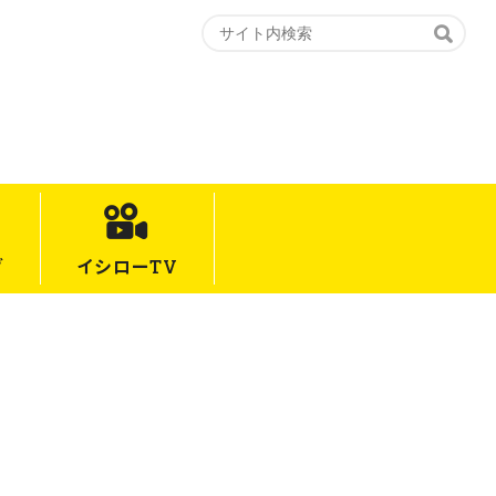
グ
イシロー
TV