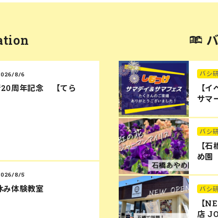
ation
バシ
2026/8/6
20周年記念 【てら
【イ
サマー
バシ
【石
め園
2026/8/5
休み体験教室
バシ
【N
店 J