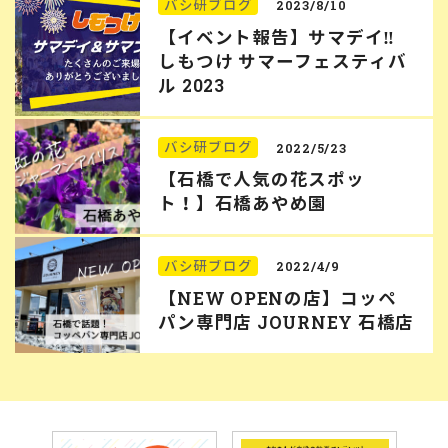
バシ研ブログ
2023/8/10
【イベント報告】サマデイ‼︎
しもつけ サマーフェスティバ
ル 2023
バシ研ブログ
2022/5/23
【石橋で人気の花スポッ
ト！】石橋あやめ園
バシ研ブログ
2022/4/9
【NEW OPENの店】コッペ
パン専門店 JOURNEY 石橋店