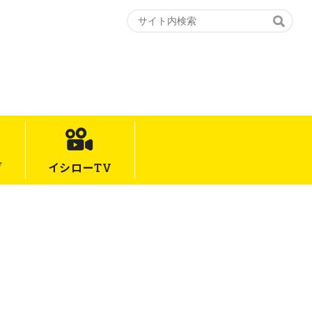
グ
イシロー
TV