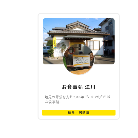
お食事処 江川
地元の胃袋を支えて36年！”こだわり”が並
ぶ食事処！
和食・居酒屋