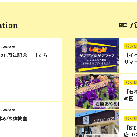
ation
バシ
2026/8/6
20周年記念 【てら
【イ
サマー
バシ
【石
め園
2026/8/5
休み体験教室
バシ
【N
店 J