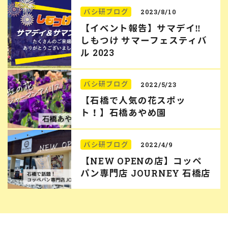
バシ研ブログ
2023/8/10
【イベント報告】サマデイ‼︎
しもつけ サマーフェスティバ
ル 2023
バシ研ブログ
2022/5/23
【石橋で人気の花スポッ
ト！】石橋あやめ園
バシ研ブログ
2022/4/9
【NEW OPENの店】コッペ
パン専門店 JOURNEY 石橋店