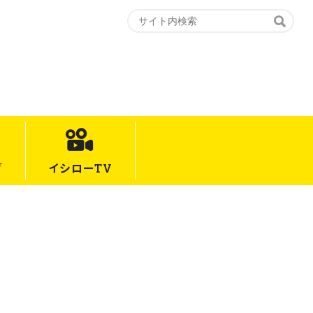
グ
イシロー
TV