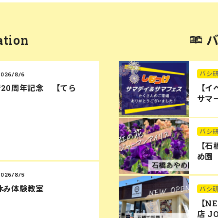
ation
バシ
2026/8/6
20周年記念 【てら
【イ
サマー
バシ
【石
め園
2026/8/5
休み体験教室
バシ
【N
店 J